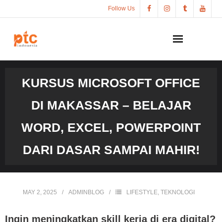
Skip
Follow Us
to
content
KURSUS MICROSOFT OFFICE
DI MAKASSAR – BELAJAR
WORD, EXCEL, POWERPOINT
DARI DASAR SAMPAI MAHIR!
MAY 2, 2025
ADMINBLOG
LIFESTYLE
,
TEKNOLOGI
Ingin meningkatkan skill kerja di era digital?