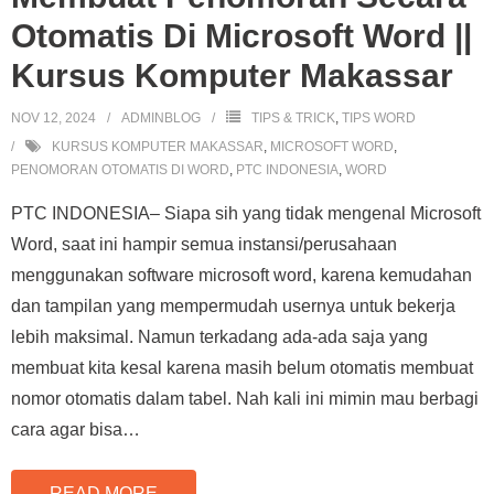
Otomatis Di Microsoft Word ||
Kursus Komputer Makassar
NOV 12, 2024
ADMINBLOG
TIPS & TRICK
,
TIPS WORD
KURSUS KOMPUTER MAKASSAR
,
MICROSOFT WORD
,
PENOMORAN OTOMATIS DI WORD
,
PTC INDONESIA
,
WORD
PTC INDONESIA– Siapa sih yang tidak mengenal Microsoft
Word, saat ini hampir semua instansi/perusahaan
menggunakan software microsoft word, karena kemudahan
dan tampilan yang mempermudah usernya untuk bekerja
lebih maksimal. Namun terkadang ada-ada saja yang
membuat kita kesal karena masih belum otomatis membuat
nomor otomatis dalam tabel. Nah kali ini mimin mau berbagi
cara agar bisa
…
READ MORE